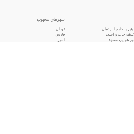
شهرهای محبوب
هن و اجاره آپارتمان
تهران
تیقه جات و آنتیک
فارس
ور هوایی مشهد
البرز
 محبوب
|
آگهی های قدیمی
|
تمام آگهی ها
اخبار
یمت خودرو
سقف برقی پادناتنت | کنترل نور و سایه تنها ب
یمت بلیط هواپیما
درمان جوش صورت؛ چطور بفهمیم چه موقع ب
استخدام در شهرها
ستخدام کارگر ساده
استخدام در تهران
ستخدام‌های دولتی
استخدام در کرج