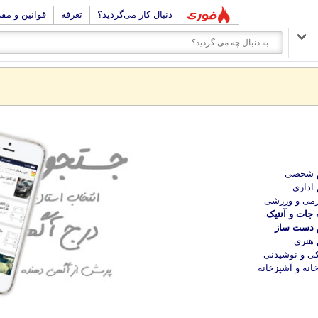
دنبال کار می‌گردید؟
تعرفه
قوانین و مق
م شخصی
 اداری
می و ورزشی
 جات و آنتیک
م دست ساز
 هنری
ی و نوشیدنی
انه و آشپزخانه