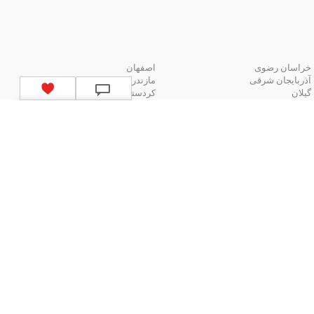
خراسان رضوی
اصفهان
آذربایجان شرقی
مازندران
گیلان
کردستان
لیست استان‌های ایران
ا یک دکمه
اید به متخصص پوست مراجعه کنیم؟
بیشتر
استخدام در مشهد
استخدام در اصفهان
استخدام در شیراز
استخدام در تبریز