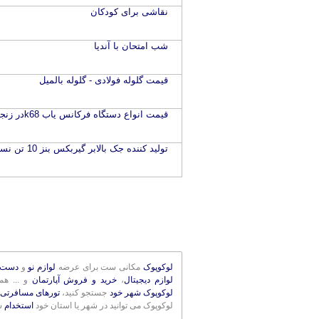
نقاشی برای کودکان
شب امتحان با آندیا
قیمت گلوله فولادی - گلوله بالمیل
قیمت انواع دستگاه فرکانس یاب k68در زنجان
تولید کننده جک بالابر گیربکس بنز 10 تن نسل جدید
لوکوپوک
مکانی ست برای عرضه
لوازم نو
و
دست 
لوازم دیجیتال
،
خرید و فروش آپارتمان
و ... ه
لوکوپوک شهر خود
جستجو کنید،
تورهای مسافرتی 
لوکوپوک می توانید در شهر یا استان خود
استخدام
ش