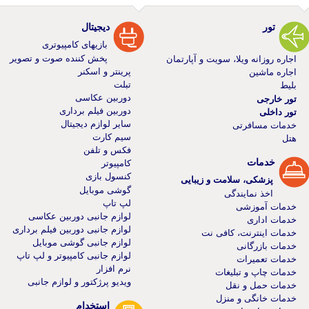
تور
دیجیتال
بازیهای کامپیوتری
پخش کننده صوت و تصویر
اجاره روزانه ویلا، سویت و آپارتمان
پرینتر و اسکنر
اجاره ماشین
تبلت
بلیط
دوربین عکاسی
تور خارجی
دوربین فیلم برداری
تور داخلی
سایر لوازم دیجیتال
خدمات مسافرتی
سیم کارت
هتل
فکس و تلفن
خدمات
کامپیوتر
کنسول بازی
پزشکی، سلامت و زیبایی
گوشی موبایل
اخذ نمایندگی
لپ تاپ
خدمات آموزشی
لوازم جانبی دوربین عکاسی
خدمات اداری
لوازم جانبی دوربین فیلم برداری
خدمات اینترنت، کافی نت
لوازم جانبی گوشی موبایل
خدمات بازرگانی
لوازم جانبی کامپیوتر و لپ تاپ
خدمات تعمیرات
نرم افزار
خدمات چاپ و تبلیغات
ویدیو پرژکتور و لوازم جانبی
خدمات حمل و نقل
خدمات خانگی و منزل
استخدام